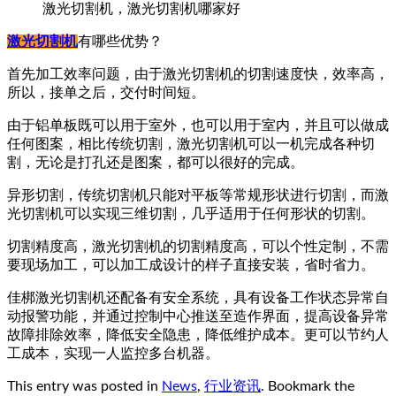
激光切割机，激光切割机哪家好
激光切割机
有哪些优势？
首先加工效率问题，由于激光切割机的切割速度快，效率高，
所以，接单之后，交付时间短。
由于铝单板既可以用于室外，也可以用于室内，并且可以做成
任何图案，相比传统切割，激光切割机可以一机完成各种切
割，无论是打孔还是图案，都可以很好的完成。
异形切割，传统切割机只能对平板等常规形状进行切割，而激
光切割机可以实现三维切割，几乎适用于任何形状的切割。
切割精度高，激光切割机的切割精度高，可以个性定制，不需
要现场加工，可以加工成设计的样子直接安装，省时省力。
佳梆激光切割机还配备有安全系统，具有设备工作状态异常自
动报警功能，并通过控制中心推送至造作界面，提高设备异常
故障排除效率，降低安全隐患，降低维护成本。更可以节约人
工成本，实现一人监控多台机器。
This entry was posted in
News
,
行业资讯
. Bookmark the