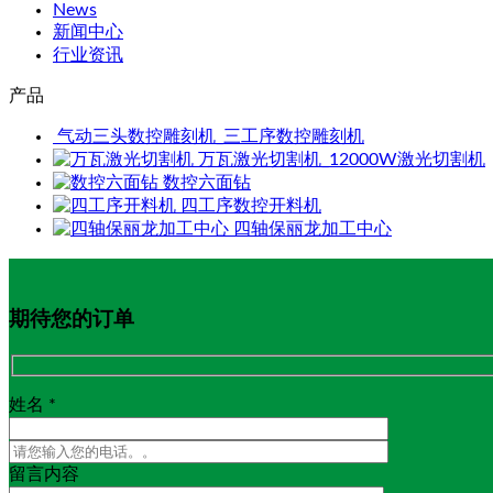
News
新闻中心
行业资讯
产品
气动三头数控雕刻机_三工序数控雕刻机
万瓦激光切割机_12000W激光切割机
数控六面钻
四工序数控开料机
四轴保丽龙加工中心
期待您的订单
姓名 *
留言内容