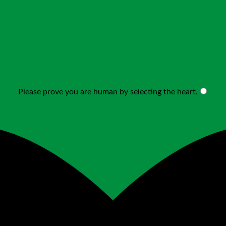
Please prove you are human by selecting the
heart
.