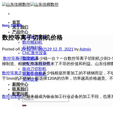
Skip
to
content
首页
News
,
行业资讯
关于我们
产品中心
数控等离子切割机价格
家具生产设备
数控雕刻机
石材雕刻机
Posted on
29 12 月, 2021
29 12 月, 2021
by
Admin
CNC激光设备
数控铣床
数控等离子切割机
多少钱一台？一台数控等离子切割机少则3
EPS 泡沫雕刻机
梯制造、精密配件等行业带来了不菲的价值和利益。山东佳梆
振动刀切割机
数控等离子切割机价格
多少钱根据所要加工的不锈钢而定，不
等离子切割机
于5mm的不锈钢一般选择120A的功率，功率越高价格越贵
实木设备
新闻中心
联系我们
配置问答
数控切割机
已越来越成为钣金加工行业必备的加工手段，也逐
Search
for: