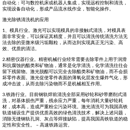
自动化：可与数控机床或机器人集成，实现远程控制和清洗，
实现设备自动化，形成产品流水线作业，智能化操作。
激光除锈清洗机的应用
1、模具行业。激光可以实现模具的非接触式清洗，对模具表
面非常安全，可以保证其精度，并且可以清洗传统清洗方法无
法去除的亚微米级污垢颗粒，从而达到实现真正无污染、高
效、优质的清洁。
2.精密仪器行业。精密机械行业经常需要去除零件上用于润滑
和抗腐蚀的酯类和矿物油，通常是化学清洗，化学清洗往往会
留下残留物。激光脱酯可以完全去除酯类和矿物油，而不会损
坏零件表面。激光促使零件表面的薄氧化层发生爆炸气化，形
成冲击波，从而去除污染物而不是机械相互作用。
3.铁路行业。目前钢轨焊前清洗全部采用砂轮和砂带磨削式清
洗，对基体损伤严重，残余应力严重，每年消耗大量砂轮耗
材，成本高，造成严重粉尘污染环境。激光清洗可为我国高铁
轨道铺设生产提供优质高效的绿色清洗技术，解决上述问题，
消除无缝钢轨孔洞、灰点等焊接缺陷，提高我国高铁轨道的稳
定性和安全性。 – 高速铁路运营。