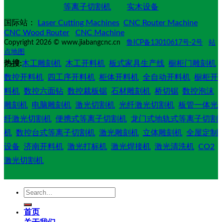
等离子切割机
实木设备
国际站：
Laser Cutting Machines
CNC Router Machine
CNC Wood Router
CNC Machine
Copyright 2026 © www.jiabangcnc.cn
鲁ICP备13010617号-2号
站
点地图
热搜:
木工雕刻机
木工开料机
板式家具生产线
橱柜门雕刻机
数控开料机
四工序开料机
柜体开料机
全自动开料机
橱柜开
料机
数控六面钻
数控裁板锯
石材雕刻机
桥切锯
数控泡沫
雕刻机
电脑雕刻机
激光切割机
光纤激光切割机
板管一体光
纤激光切割机
便携式等离子切割机
龙门式地轨式等离子切割
机
数控台式等离子切割机
激光雕刻机
立体雕刻机
全屋定制
设备
济南开料机
激光打标机
激光焊接机
激光清洗机
CO2
激光切割机
Search
for:
首页