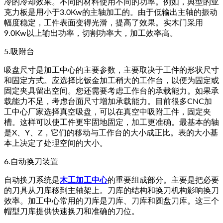
冷的冷却效果。不同的材料使用不同的功率。例如，典型的亚
克力板是用小于3.0Kw的主轴加工的。由于低输出主轴的振动
幅度稳定，工件表面变得光滑，提高了效果。实木门采用
9.0Kw以上输出功率，切割功率大，加工效率高。
5.吸附台
吸盘尺寸是加工中心的主要参数，主要取决于工件的形状尺寸
和固定方式。应选择比钣金加工稍大的工作台，以便为固定或
固定夹具留出空间。您还需要考虑工作台的承载能力。如果承
载能力不足，考虑台面尺寸增加承载能力。目前很多CNC加
工中心厂家选择真空吸盘，可以在真空中吸附工件，固定夹
槽。这样可以使工件更牢固地固定，加工更准确。最基本的轴
是X、Y、Z，它们的移动与工作台的大小成正比。表的大小基
本上决定了处理空间的大小。
6.自动换刀装置
自动换刀系统是
木工加工中心
的重要组成部分。主要是把必要
的刀具从刀库移到主轴架上。刀库的结构和换刀机构影响换刀
效率。加工中心常用的刀库是刀库、刀库和圆盘刀库。这三个
帽型刀库提供快速换刀和准确的刀位。