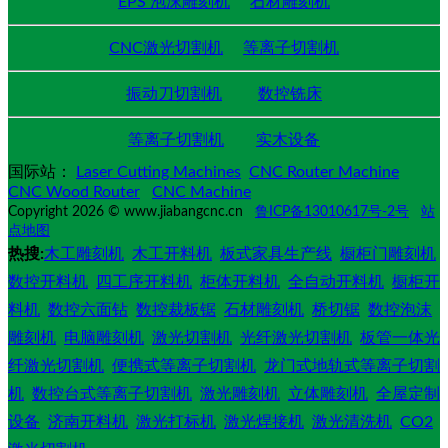
EPS 泡沫雕刻机
石材雕刻机
CNC激光切割机
等离子切割机
振动刀切割机
数控铣床
等离子切割机
实木设备
国际站：
Laser Cutting Machines
CNC Router Machine
CNC Wood Router
CNC Machine
Copyright 2026 © www.jiabangcnc.cn
鲁ICP备13010617号-2号
站
点地图
热搜:
木工雕刻机
木工开料机
板式家具生产线
橱柜门雕刻机
数控开料机
四工序开料机
柜体开料机
全自动开料机
橱柜开
料机
数控六面钻
数控裁板锯
石材雕刻机
桥切锯
数控泡沫
雕刻机
电脑雕刻机
激光切割机
光纤激光切割机
板管一体光
纤激光切割机
便携式等离子切割机
龙门式地轨式等离子切割
机
数控台式等离子切割机
激光雕刻机
立体雕刻机
全屋定制
设备
济南开料机
激光打标机
激光焊接机
激光清洗机
CO2