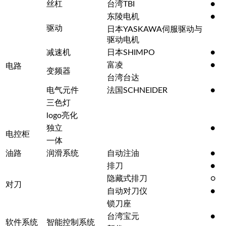
丝杠
台湾TBI
●
东陵电机
●
驱动
日本YASKAWA伺服驱动与
驱动电机
减速机
日本SHIMPO
●
富凌
●
电路
变频器
台湾台达
电气元件
法国SCHNEIDER
●
三色灯
logo亮化
独立
●
电控柜
一体
油路
润滑系统
自动注油
●
排刀
●
隐藏式排刀
○
对刀
自动对刀仪
●
锁刀座
台湾宝元
●
软件系统
智能控制系统