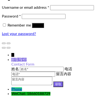
Username or email address
*
Password
*
Remember me
Log in
Lost your password?
↓
获取报价
Contact Form
姓名
电话
留言内容
Phone
WeChat: 18660188729