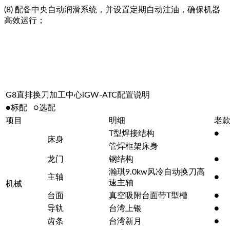
(8) 配备中央自动润滑系统，并设置定期自动注油，确保机器
高效运行；
G8直排换刀加工中心iGW-ATC配置说明
●标配 ○选配
项目
明细
老
T型焊接结构
●
床身
管焊框架床身
龙门
钢结构
●
瀚琪9.0kw风冷自动换刀高
主轴
●
速主轴
机械
台面
真空吸附台面带T型槽
●
导轨
台湾上银
●
齿条
台湾新月
●