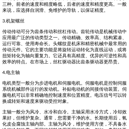
三种。前者的速度和精度略低，后者的速度和精度更高。一般
来说，应选择自润滑、免维护的导轨，以保证精度。
3.机架螺丝
传动传动可分为齿条传动和丝杠传动。齿轮传动是机械传动中
应用最广泛的传动类型之一。传动精确、效率高、结构紧凑、
运行可靠、使用寿命长。头螺纹是机床和精密机械中最常用的
传动元件。它的主要功能是将旋转运动转化为直线运动，或将
扭矩转化为轴向重复力。它还具有高精度、优异的可逆性和高
效率的特点。在市场上，丝杠驱动器比齿条驱动器更昂贵。
4.电主轴
电机类型一般分为步进电机和伺服电机。伺服电机是控制伺服
系统机械部件运行的发动机。补贴电动机的间接传动装置。伺
服电机可以非常精确地控制速度和位置精度。电压信号可以转
换成转矩和速度来驱动受控对象。
主轴一般分为风冷、水冷和自冷。主轴采用水冷方式，冷却效
果好，但维护复杂。通常，您需要干净的水。长期使用后，氧
化皮会腐蚀主轴内部。主轴为风冷，维护使用方便，不具备水