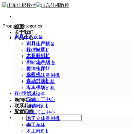
Skip
to
content
Product categories
首页
关于我们
家具生产设备
产品中心
家具生产线
家具生产设备
数控钻床
数控雕刻机
木工开料机
石材雕刻机
木门生产线
CNC激光设备
柜体生产线
数控铣床
覆膜机
EPS 泡沫雕刻机
自动封边机
振动刀切割机
木工机械
等离子切割机
数控雕刻机
实木设备
五轴加工中心
新闻中心
联系我们
四轴雕刻机
配置问答
木工加工中心
Search
木工立体雕刻机
for:
木工车床
木工雕刻机