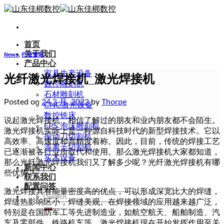
Skip
to
content
首页
关于我们
News
,
行业资讯
产品中心
家具生产设备
光纤激光焊接机_激光焊接机
数控雕刻机
石材雕刻机
Posted on
24 3 月, 2022
by
Thorpe
CNC激光设备
数控铣床
说起激光焊接机，相信了解过的朋友和业内朋友都不会陌生。
EPS 泡沫雕刻机
激光焊接机实际上是一种源自科技时代的新型焊接技术。它以
振动刀切割机
高效率、高速度和高精度着称。因此，目前，传统的焊接工艺
等离子切割机
已逐渐被各行业所取代和使用。那么激光焊接机大家都知道，
实木设备
那么光纤激光焊接机我们又了解多少呢？光纤激光焊接机有哪
新闻中心
些优势？
联系我们
配置问答
激光焊接具有能量密度高的优点，可以形成深宽比大的焊缝，
Search
焊缝热影响区小，焊缝美观。在焊接领域的应用越来越广泛，
for:
特别是在国防军工等先进制造业，如航空航天、船舶制造、汽
车及零部件、铁路机车等。激光焊接机现在开始发挥作用至关