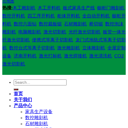
点地图
热搜:
木工雕刻机
木工开料机
板式家具生产线
橱柜门雕刻机
数控开料机
四工序开料机
柜体开料机
全自动开料机
橱柜开
料机
数控六面钻
数控裁板锯
石材雕刻机
桥切锯
数控泡沫
雕刻机
电脑雕刻机
激光切割机
光纤激光切割机
板管一体光
纤激光切割机
便携式等离子切割机
龙门式地轨式等离子切割
机
数控台式等离子切割机
激光雕刻机
立体雕刻机
全屋定制
设备
济南开料机
激光打标机
激光焊接机
激光清洗机
CO2
激光切割机
Search
for:
首页
关于我们
产品中心
家具生产设备
数控雕刻机
石材雕刻机