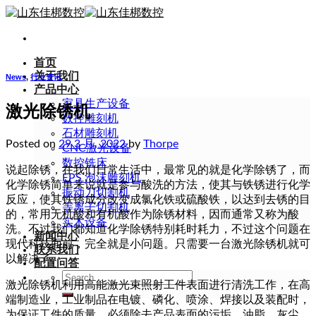
Skip
to
content
首页
关于我们
News
,
行业资讯
产品中心
家具生产设备
激光除锈机
数控雕刻机
石材雕刻机
Posted on
29 3 月, 2022
by
Thorpe
CNC激光设备
数控铣床
说起除锈，在我们日常生活中，最常见的就是化学除锈了，而
EPS 泡沫雕刻机
化学除锈简单来说就是参与酸洗的方法，使其与铁锈进行化学
振动刀切割机
反应，使其铁锈成分改变成氯化铁或硫酸铁，以达到去锈的目
等离子切割机
的，常用无机酸和有机酸作为除锈材料，因而通常又称为酸
实木设备
洗。不过我们都知道化学除锈特别耗时耗力，不过这个问题在
新闻中心
现代科技面前，完全就是小问题。只需要一台激光除锈机就可
联系我们
以解决了。
配置问答
Search
激光除锈机利用高能激光束照射工件表面进行清洗工作，在高
for:
端制造业，工业制品在电镀、磷化、喷涂、焊接以及装配时，
为保证工件的质量，必须除去产品表面的污垢、油脂、灰尘、