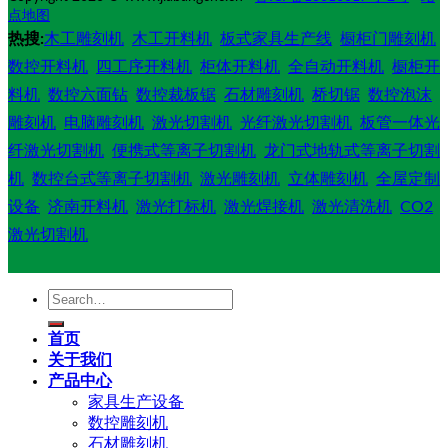
点地图
热搜:
木工雕刻机
木工开料机
板式家具生产线
橱柜门雕刻机
数控开料机
四工序开料机
柜体开料机
全自动开料机
橱柜开
料机
数控六面钻
数控裁板锯
石材雕刻机
桥切锯
数控泡沫
雕刻机
电脑雕刻机
激光切割机
光纤激光切割机
板管一体光
纤激光切割机
便携式等离子切割机
龙门式地轨式等离子切割
机
数控台式等离子切割机
激光雕刻机
立体雕刻机
全屋定制
设备
济南开料机
激光打标机
激光焊接机
激光清洗机
CO2
激光切割机
Search
for:
首页
关于我们
产品中心
家具生产设备
数控雕刻机
石材雕刻机