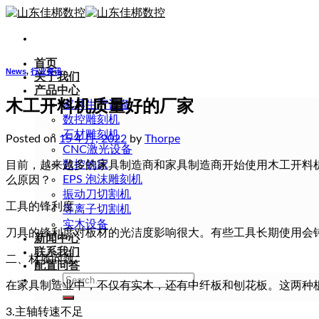
Skip
to
content
首页
News
,
行业资讯
关于我们
产品中心
木工开料机质量好的厂家
家具生产设备
数控雕刻机
石材雕刻机
Posted on
15 4 月, 2022
by
Thorpe
CNC激光设备
数控铣床
目前，越来越多的家具制造商和家具制造商开始使用木工开料
EPS 泡沫雕刻机
么原因？
振动刀切割机
工具的锋利度
等离子切割机
实木设备
刀具的锋利度对板材的光洁度影响很大。有些工具长期使用会
新闻中心
联系我们
二、材质问题
配置问答
Search
在家具制造业中，不仅有实木，还有中纤板和刨花板。这两种
for:
3.主轴转速不足