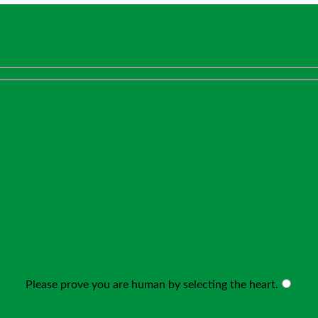
Please prove you are human by selecting the
heart
.