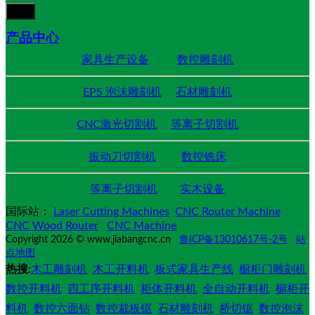
产品中心
家具生产设备
数控雕刻机
EPS 泡沫雕刻机
石材雕刻机
CNC激光切割机
等离子切割机
振动刀切割机
数控铣床
等离子切割机
实木设备
国际站：
Laser Cutting Machines
CNC Router Machine
CNC Wood Router
CNC Machine
Copyright 2026 © www.jiabangcnc.cn
鲁ICP备13010617号-2号
站
点地图
热搜:
木工雕刻机
木工开料机
板式家具生产线
橱柜门雕刻机
数控开料机
四工序开料机
柜体开料机
全自动开料机
橱柜开
料机
数控六面钻
数控裁板锯
石材雕刻机
桥切锯
数控泡沫