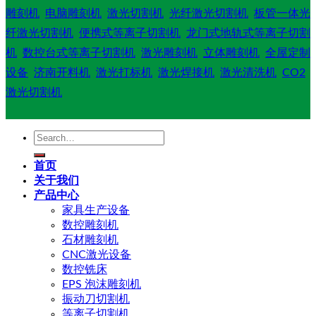
雕刻机
电脑雕刻机
激光切割机
光纤激光切割机
板管一体光
纤激光切割机
便携式等离子切割机
龙门式地轨式等离子切割
机
数控台式等离子切割机
激光雕刻机
立体雕刻机
全屋定制
设备
济南开料机
激光打标机
激光焊接机
激光清洗机
CO2
激光切割机
Search
for:
首页
关于我们
产品中心
家具生产设备
数控雕刻机
石材雕刻机
CNC激光设备
数控铣床
EPS 泡沫雕刻机
振动刀切割机
等离子切割机