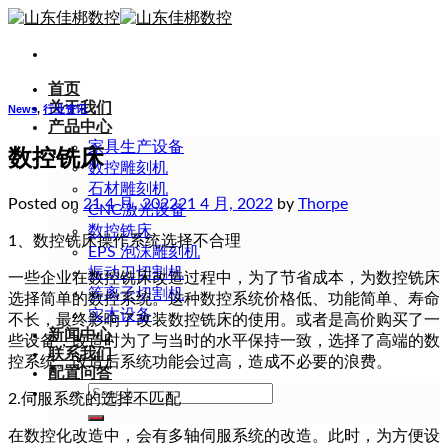
Skip
to
content
首页
关于我们
News
,
行业资讯
产品中心
家具生产设备
数控铣床
数控雕刻机
石材雕刻机
Posted on
21 4 月, 2022
21 4 月, 2022
by
Thorpe
CNC激光设备
数控铣床
1、数控铣床操作系统选择不合理
EPS 泡沫雕刻机
振动刀切割机
一些企业在数控铣床改造过程中，为了节省成本，为数控铣床
等离子切割机
选择简单的数控系统。这种数控系统价格低、功能简单、寿命
实木设备
不长，最终影响了改装数控铣床的使用。或者是高价购买了一
新闻中心
些设备，改造时为了与当时的水平保持一致，选择了高端的数
联系我们
控系统。改造后系统功能会过高，造成不必要的浪费。
配置问答
Search
2.伺服系统的选择不匹配
for:
在数控化改造中，会有多轴伺服系统的改造。此时，为方便设