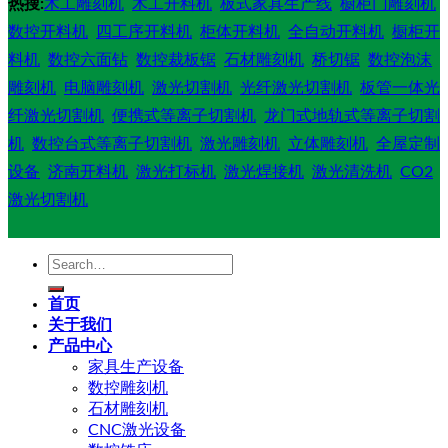
热搜:
木工雕刻机
木工开料机
板式家具生产线
橱柜门雕刻机
数控开料机
四工序开料机
柜体开料机
全自动开料机
橱柜开
料机
数控六面钻
数控裁板锯
石材雕刻机
桥切锯
数控泡沫
雕刻机
电脑雕刻机
激光切割机
光纤激光切割机
板管一体光
纤激光切割机
便携式等离子切割机
龙门式地轨式等离子切割
机
数控台式等离子切割机
激光雕刻机
立体雕刻机
全屋定制
设备
济南开料机
激光打标机
激光焊接机
激光清洗机
CO2
激光切割机
Search
for:
首页
关于我们
产品中心
家具生产设备
数控雕刻机
石材雕刻机
CNC激光设备