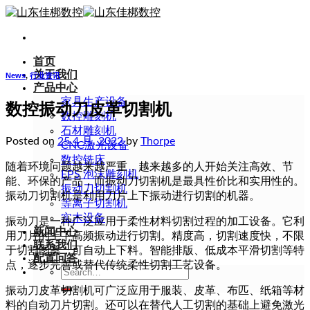
Skip
to
content
首页
关于我们
News
,
行业资讯
产品中心
家具生产设备
数控振动刀皮革切割机
数控雕刻机
石材雕刻机
Posted on
25 4 月, 2022
by
Thorpe
CNC激光设备
数控铣床
随着环境问题越来越严重，越来越多的人开始关注高效、节
EPS 泡沫雕刻机
能、环保的产品，而振动刀切割机是最具性价比和实用性的。
振动刀切割机
振动刀切割机是利用刀片上下振动进行切割的机器。
等离子切割机
实木设备
振动刀是一种广泛应用于柔性材料切割过程的加工设备。它利
新闻中心
用刀片的上下高频振动进行切割。精度高，切割速度快，不限
联系我们
于切割图案，可自动上下料。智能排版、低成本平滑切割等特
配置问答
点，逐步完善或替代传统柔性切割工艺设备。
Search
for:
振动刀皮革切割机可广泛应用于服装、皮革、布匹、纸箱等材
料的自动刀片切割。还可以在替代人工切割的基础上避免激光